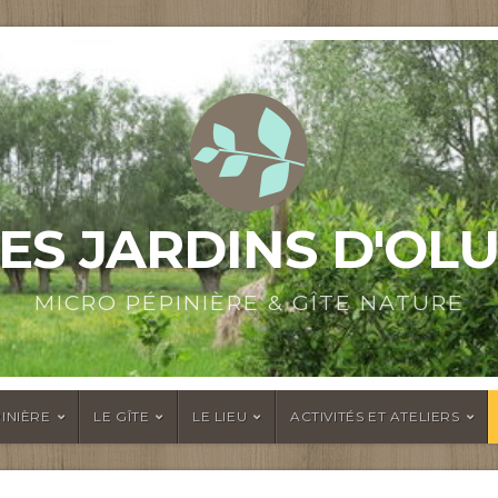
ES JARDINS D'OL
MICRO PÉPINIÈRE & GÎTE NATURE
INIÈRE
LE GÎTE
LE LIEU
ACTIVITÉS ET ATELIERS