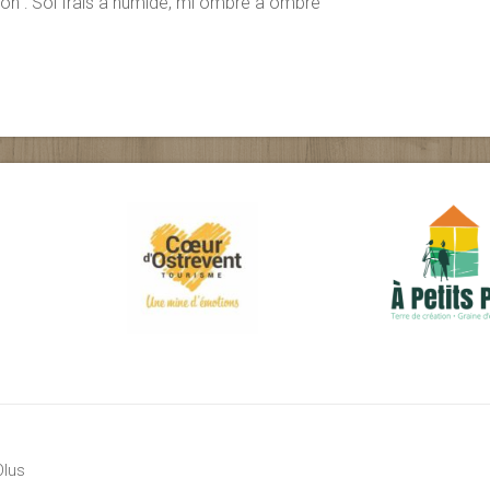
ion : Sol frais à humide, mi ombre à ombre
Olus