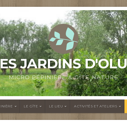
ES JARDINS D'OL
MICRO PÉPINIÈRE & GÎTE NATURE
INIÈRE
LE GÎTE
LE LIEU
ACTIVITÉS ET ATELIERS