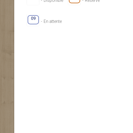
-
Disponible
-
Réservé
09
-
En attente