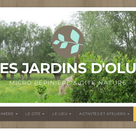
ES JARDINS D'OL
MICRO PÉPINIÈRE & GÎTE NATURE
INIÈRE
LE GÎTE
LE LIEU
ACTIVITÉS ET ATELIERS